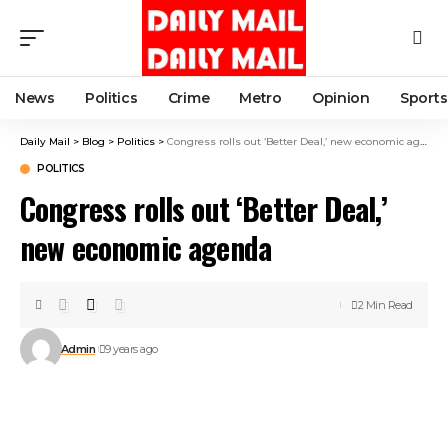
News
Politics
Crime
Metro
Opinion
Sports
Daily Mail
>
Blog
>
Politics
>
Congress rolls out ‘Better Deal,’ new economic agenda
POLITICS
Congress rolls out ‘Better Deal,’
new economic agenda
2 Min Read
Admin
9 years ago